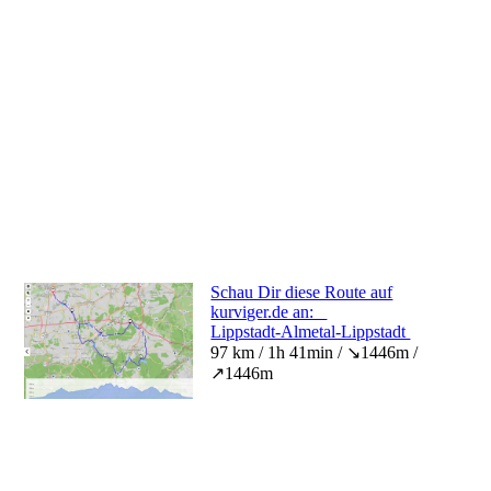
Schau Dir diese Route auf
kurviger.de an:
Lippstadt-Almetal-Lippstadt
97 km / 1h 41min / ↘1446m /
↗1446m